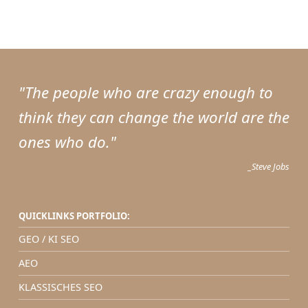
Skip back to main navigation
"The people who are crazy enough to
think they can change the world are the
ones who do."
_Steve Jobs
QUICKLINKS PORTFOLIO:
GEO / KI SEO
AEO
KLASSISCHES SEO