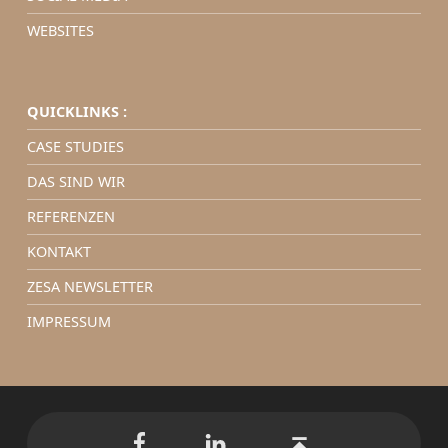
WEBSITES
QUICKLINKS :
CASE STUDIES
DAS SIND WIR
REFERENZEN
KONTAKT
ZESA NEWSLETTER
IMPRESSUM
ZESA auf Facebook
ZESA auf LinkedIn
Back to top ↑