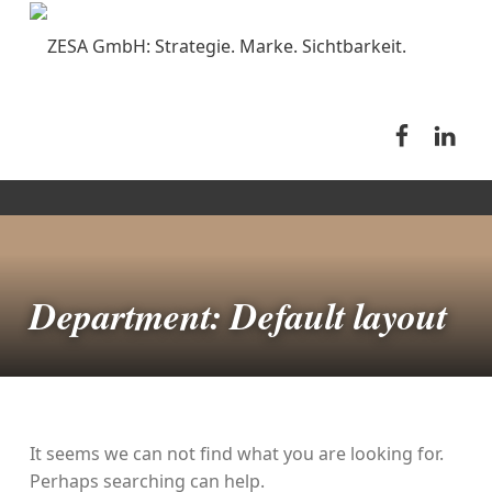
ZESA GmbH: Strategie. Marke. Sichtbarkeit.
ZESA auf
ZESA
AGENTUR FÜR SOCIAL MEDIA, KI SEO, GEO, ONLINE ADVERTISING, KREATIV-KONZEPTION, KOMMUNIKATION, GOOGLE ADWORDS UND WEBDESIGN.
Department:
Default layout
It seems we can not find what you are looking for.
Perhaps searching can help.